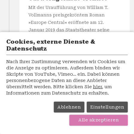
Mit der Uraufführung von William T.
Vollmanns preisgekröntem Roman
»Europe Central« eröffnete am 12.
Januar 2019 das Staatstheater seine
neue Spielstätte in der
Cookies, externe Dienste &
beeindruckenden Kulisse des
Datenschutz
ehemaligen Ofenhauses.
Nach Ihrer Zustimmung verwenden wir Cookies um
die Anzeige zu optimieren. Außerdem binden wir
Skripte von YouTube, Vimeo... ein. Dabei können
personenbezogene Daten an diese Anbieter
01/2019
übermittelt werden. Bitte klicken Sie
hier
, um
Sanierungsarbeiten am
Informationen zum Datenschutz zu erhalten.
Großen Haus starten
Mit der Baubeginnsanzeige vom 1.
Ablehnen
Einstellungen
Januar 2019 starten nun offiziell die
Alle akzeptieren
Sanierungsarbeiten des Großen Hauses.