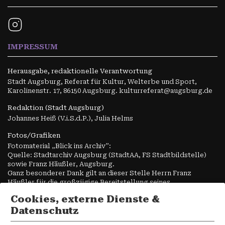
IMPRESSUM
Herausgabe, redaktionelle Verantwortung
Stadt Augsburg, Referat für Kultur, Welterbe und Sport,
Karolinenstr. 17, 86150 Augsburg. kulturreferat@augsburg.de
Redaktion (Stadt Augsburg)
Johannes Heiß (V.i.S.d.P.), Julia Helms
Fotos/Grafiken
Fotomaterial „Blick ins Archiv”:
Quelle: Stadtarchiv Augsburg (StadtAA, FS Stadtbildstelle)
sowie Franz Häußler, Augsburg.
Ganz besonderer Dank gilt an dieser Stelle Herrn Franz
Häußler für die großzügige Bereitstellung seines
Fotomaterials.
Cookies, externe Dienste &
Alle Grafiken und weiteren Fotos
Datenschutz
Stadt Augsburg, wenn nicht anders angegeben. Die