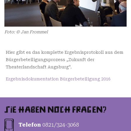
Foto: © Jan Frommel
Hier gibt es das komplette Ergebnisprotokoll aus dem
Bürgerbeteiligungsprozess „Zukunft der
Theaterlandschaft Augsburg“.
Ergebnisdokumentation Bürgerbeteiligung 2016
Telefon
0821/324-3068