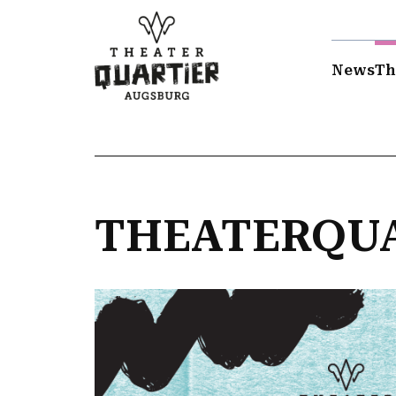
News
Th
THEATERQUA