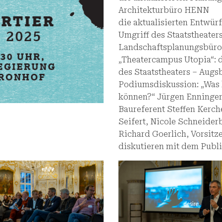
Architekturbüro HENN
die aktualisierten Entwür
Umgriff des Staatstheate
Landschaftsplanungsbüro
„Theatercampus Utopia“: 
des Staatstheaters – Augs
Podiumsdiskussion: „Was 
können?“ Jürgen Enninger,
Baureferent Steffen Kerche
Seifert, Nicole Schneider
Richard Goerlich, Vorsitzen
diskutieren mit dem Publ