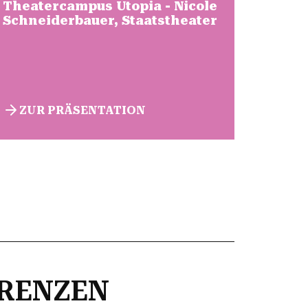
Theatercampus Utopia - Nicole
Schneiderbauer, Staatstheater
ZUR PRÄSENTATION
ERENZEN