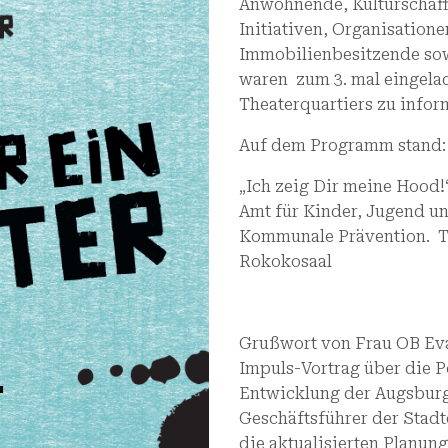
Anwohnende, Kulturschaff
Initiativen, Organisation
Immobilienbesitzende sow
waren zum 3. mal eingelad
Theaterquartiers zu inform
Auf dem Programm stand:
„Ich zeig Dir meine Hood!
Amt für Kinder, Jugend u
Kommunale Prävention. T
Rokokosaal
Grußwort von Frau OB Ev
Impuls-Vortrag über die P
Entwicklung der Augsburg
Geschäftsführer der Stad
die aktualisierten Planun