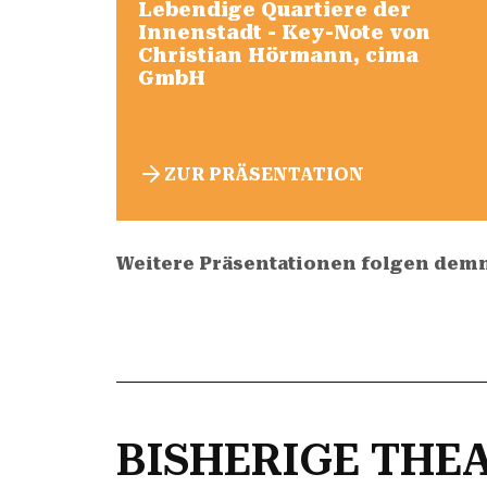
Lebendige Quartiere der
Innenstadt - Key-Note von
Christian Hörmann, cima
GmbH
ZUR PRÄSENTATION
Weitere Präsentationen folgen dem
BISHERIGE TH