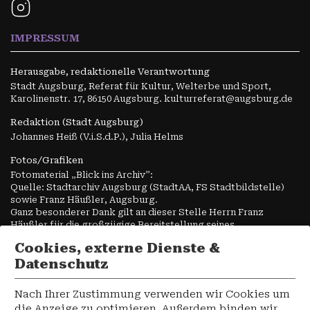
IMPRESSUM
Herausgabe, redaktionelle Verantwortung
Stadt Augsburg, Referat für Kultur, Welterbe und Sport,
Karolinenstr. 17, 86150 Augsburg. kulturreferat@augsburg.de
Redaktion (Stadt Augsburg)
Johannes Heiß (V.i.S.d.P.), Julia Helms
Fotos/Grafiken
Fotomaterial „Blick ins Archiv”:
Quelle: Stadtarchiv Augsburg (StadtAA, FS Stadtbildstelle)
sowie Franz Häußler, Augsburg.
Ganz besonderer Dank gilt an dieser Stelle Herrn Franz
Häußler für die großzügige Bereitstellung seines
Fotomaterials.
Cookies, externe Dienste &
Alle Grafiken und weiteren Fotos
Datenschutz
Stadt Augsburg, wenn nicht anders angegeben. Die
Visualisierungen dienen zur unverbindlichen Veranschaulichung
Nach Ihrer Zustimmung verwenden wir Cookies um
der städtischen Planung und stellen keine fotorealistischen
die Anzeige zu optimieren. Außerdem binden wir