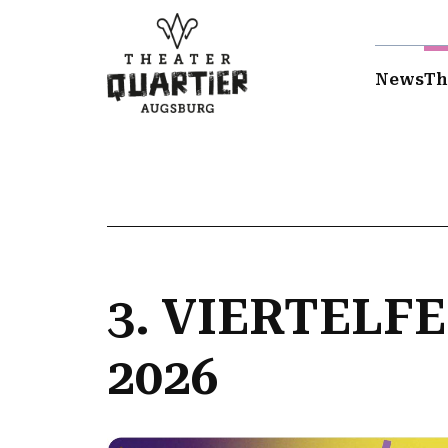
News
Th
3. VIERTELF
2026