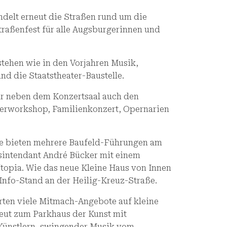
ndelt erneut die Straßen rund um die
 Straßenfest für alle Augsburgerinnen und
ehen wie in den Vorjahren Musik,
nd die Staatstheater-Baustelle.
hr neben dem Konzertsaal auch den
ierworkshop, Familienkonzert, Opernarien
lle bieten mehrere Baufeld-Führungen am
tsintendant André Bücker mit einem
opia. Wie das neue Kleine Haus von Innen
-Info-Stand an der Heilig-Kreuz-Straße.
rten viele Mitmach-Angebote auf kleine
eut zum Parkhaus der Kunst mit
Künstlern, swingender Musik vom