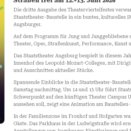
Straßen frei am 12.+13. Juni 2026
Die dritte Ausgabe des Theaterviertelfestes verwa
Staatstheater-Baustelle in ein buntes, kulturelles
Augsburger.
Auf dem Programm für Jung und Junggebliebene st
Theater, Oper, Straßenkunst, Performance, Kunst u
Das Staatstheater Augsburg bespielt in diesem Ja
Innenhof des Leopold-Mozart-Colleges, mit Dirig
und Ausschnitten aktueller Stücke.
Spannende Einblicke in die Staatstheater-Bauste
Samstag nachmittag. Um 14 und 15 Uhr führt Staa
Schwerpunkt auf den künftigen Theater Campus Ut
aussehen soll, zeigt eine Animation am Baustellen
In der Familienzone im Fronhof und Hofgarten wa
Gäste. Das Parkhaus in der Ludwigstraße wird ern
Ausstellungen von Augsburger Künstlerinnen und 