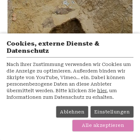
Cookies, externe Dienste &
Datenschutz
Nach Ihrer Zustimmung verwenden wir Cookies um
die Anzeige zu optimieren. Außerdem binden wir
Skripte von YouTube, Vimeo... ein. Dabei können
personenbezogene Daten an diese Anbieter
übermittelt werden. Bitte klicken Sie
hier
, um
2: Im Bild unten die rechteckige Grube eines römischen
Brunnens und in der Bildmitte die Überreste eines Kellers
Informationen zum Datenschutz zu erhalten.
aus dem 16. Jahrhundert. Foto: Günther Fleps,
Stadtarchäologie
Ablehnen
Einstellungen
Alle akzeptieren