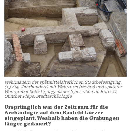
Wehrmauern der spätmittelalterlichen Stadtbefestigung
(13./14. Jahrhundert) mit Wehrturm (rechts) und späterer
Wehrgrabenbefestigungsmauer (ganz oben im Bild). ©
Günther Fleps, Stadtarchäologie
Ursprünglich war der Zeitraum für die
Archäologie auf dem Baufeld kürzer
eingeplant. Weshalb haben die Grabungen
länger gedauert?