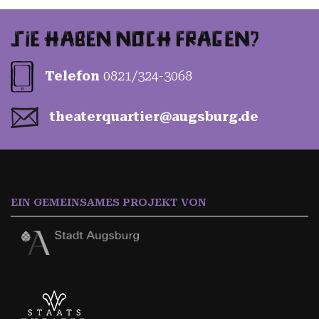
Telefon
0821/324-3068
theater­quartier­@augs­burg.de
EIN GEMEINSAMES PROJEKT VON