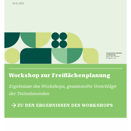
Workshop zur Freiflächenplanung
Ergebnisse des Workshops, gesammelte Vorschläge
der Teilnehmenden
ZU DEN ERGEBNISSEN DES WORKSHOPS