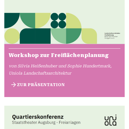
Workshop zur Freiflächenplanung
von Silvia Heißenhuber und Sophie Hundertmark,
Uniola Landschaftsarchitektur
ZUR PRÄSENTATION